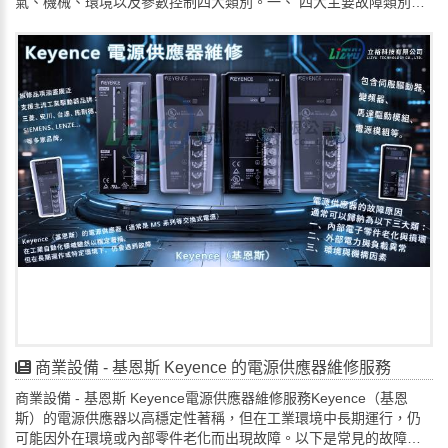
氣、機械、環境以及參數控制四大類別。一、 四大主要故障類別
1. 電氣與訊號異常
這類故障通常會直接觸發驅動器的警報（如過電流、通訊錯誤），
且多與馬達內部的電子元件或線路有關。編碼器 (Encoder) 故障：
伺服馬達最脆弱的精密元件。常見於光學元件老化、內部電路板損
壞，或是因密封不良導致光碟片沾染油污，進而引發「位置偏差過
大」或「通訊異常」。繞組絕緣劣化： 馬達因長期過載運行、散熱
不良或外部水氣侵入，導致內部線圈絕緣層破壞，產生相間短路或
對地漏電。電纜與接頭接觸不良： 動力線或編碼器信號線在機台頻
繁的往復運動中發生金屬疲勞斷裂，或航空接頭因震動鬆脫，導致
信號干擾或馬達缺相運行。2. 機械與結構磨損機械性問題通常在初
期會伴隨著明顯的異音、震動或異常發熱，若未及時處理將導致設
備停機。軸承 (Bearing) 磨損： 長期運轉使內部潤滑脂乾涸或鋼珠
磨損，產生高頻尖銳的摩擦聲。若惡化，會導致馬達轉子與定子直
接摩擦（俗稱掃膛），造成毀滅性損壞。煞車 (Brake) 失效： 帶有
電磁煞車的馬達，若煞車來令片過度磨損或內部電磁線圈燒毀，會
導致馬達啟動時煞車無法完全釋放（造成過載發熱），或停機時垂
直軸下滑。軸端與聯軸器損傷： 若馬達與機構對心不良，長期承受
過大的徑向力或軸向力，容易導致馬達金屬軸心斷裂或鍵槽嚴重變
商業設備 - 基恩斯 Keyence 的電源供應器維修服務
形。3. 環境與外部因素
商業設備 - 基恩斯 Keyence電源供應器維修服務Keyence（基恩
伺服系統對運行環境有一定要求，惡劣的工作環境是大幅縮短馬達
斯）的電源供應器以高穩定性著稱，但在工業環境中長期運行，仍
壽命的主因。油水與粉塵侵入： 數控工具機中的切削液、冷卻水或
可能因外在環境或內部零件老化而出現故障。以下是常見的故障原
工業粉塵，若順著出線端或軸端油封滲入馬達內部，極易腐蝕編碼