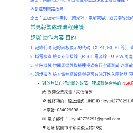
原因：內部 EEPROM 故障或參數設定超出容許範圍。
內部控制電路故障:
原因：主板元件老化（如光耦、電解電容）或受潮導致
常見報警處理流程建議
步驟 動作內容 目的
1. 記錄代碼 記錄面板顯示的代碼（如 A1, E3, RL 等
2. 斷電檢查 檢查外部接線（R-S-T 電源線、U-V-W
3. 排除機械 脫開馬達與機械連接處進行空載測試 判斷
4. 環境檢測 檢查電控櫃散熱與是否有油汙進入驅動器 
對於無法自行診斷的故障，建議聯絡合格的
NS
📩 歡迎企業來電 / 來信洽詢
🔎 維修預約 | 線上諮詢 LINE ID :lizyu42776291
📌電話: 034029698📌
📧 電子郵件：
lizyu42776291@gmail.com
🌳地址:桃園市平鎮區復旦路28號