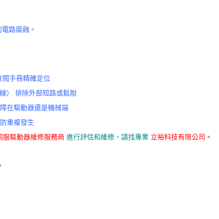
的電路腐蝕。
） 查閱手冊精確定位
 馬達線） 排除外部短路或鬆脫
故障在驅動器還是機械端
預防重複發生
K伺服驅動器維修服務商
進行評估和維修，請找專業
立裕科技有限公司
。
