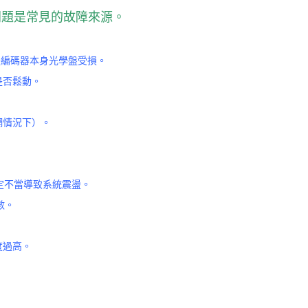
問題是常見的故障來源。
或是編碼器本身光學盤受損。
是否鬆動。
網情況下）。
定不當導致系統震盪。
數。
度過高。