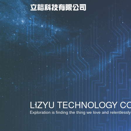
最佳服務 ‧ 最佳選擇
LIZYU TECHNOLOGY CO.
堅持品質 ‧ 卓越創新
Exploration is finding the thing we love and relentlessly