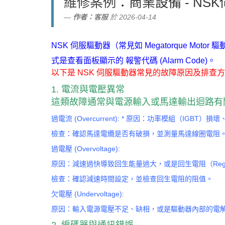
維修案例
：商業設備 - N
作者：
客服
於 2026-04-14
NSK 伺服驅動器（常見如 Megatorque M
式是查看面板顯示的 報警代碼 (Alarm Code)。
以下是 NSK 伺服驅動器常見的故障原因及排查
1. 電流與電壓異常
這類故障通常與電源輸入或馬達輸出迴路有
過電流 (Overcurrent): * 原因：功率模組（IG
檢查：確認馬達電纜是否有破損，並測量馬達線圈電阻
過電壓 (Overvoltage):
原因：減速過快導致回生能量過大，或是回生電阻（Regenera
檢查：確認減速時間設定，並檢查回生電阻的阻值。
欠電壓 (Undervoltage):
原因：輸入電源電壓不足、缺相，或是驅動器內部的電