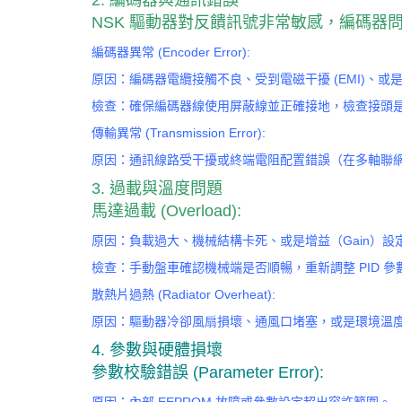
2. 編碼器與通訊錯誤
NSK 驅動器對反饋訊號非常敏感，編碼器
編碼器異常 (Encoder Error):
原因：編碼器電纜接觸不良、受到電磁干擾 (EMI)、
檢查：確保編碼器線使用屏蔽線並正確接地，檢查接頭
傳輸異常 (Transmission Error):
原因：通訊線路受干擾或終端電阻配置錯誤（在多軸聯
3. 過載與溫度問題
馬達過載 (Overload):
原因：負載過大、機械結構卡死、或是增益（Gain）設
檢查：手動盤車確認機械端是否順暢，重新調整 PID 參
散熱片過熱 (Radiator Overheat):
原因：驅動器冷卻風扇損壞、通風口堵塞，或是環境溫
4. 參數與硬體損壞
參數校驗錯誤 (Parameter Error):