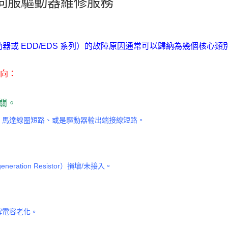
SK伺服驅動器維修服務
otor 驅動器或 EDD/EDS 系列）的故障原因通常可以歸納為幾
方向：
關。
BT）損壞、馬達線圈短路、或是驅動器輸出端接線短路。
。
tion Resistor）損壞/未接入。
解電容老化。