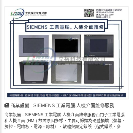
路（馬達問題或外部幹擾）、惡化不良（風扇故障）、參數設定錯
二、常見故障現象與代碼
誤，以及控制訊號異常等，導致警報代碼（如過流、欠壓、速度/位
電機不能啟動: 檢查電源、熔斷器、控制訊號。
置偏差）等，影響機器人或自動化設備精度。常見故障原因解析電
F059 或 OPEN (安全相關): 通常是安全迴路斷開 (如安全停止、緊
源與供電問題主電路供電不足/不穩定：交流輸入電壓異常、缺相，
急停止)。
導致欠壓。控制迴路問題：控制電源的穩壓器或開關電源故障。馬
ER02/ER05 (過流/過壓): 減速時間短、負載大。
達及負載問題馬達過載/堵轉：機械負載過大，導致電流過大，放大
ER17 (電流檢測故障): 電流感測器或相關電路問題。
器過電流警報。馬達短路/絕緣老化：馬達本身故障，回饋給放大
ER15 (逆變模組故障): 輸出短路或模組本身故障。三、排除步驟 (通
器。編碼器/回授訊號異常：位置回授不準，放大器無法控制，產生
用原則)
位置偏差。消防員內部故障功率模組（IGBT）損壞：大電流衝擊、
記錄故障碼: 這是診斷的第一步。
過熱導致。電容老化/漏液：電容電容，影響供電穩定。驅動電路/控
確認停機指令: 排除異常前，先切斷變頻器運轉指令。
制板故障：訊號處理單元故障。環境與筆記本吸煙不良：風扇停止
檢查外圍: 檢查電源、負載電機、線纜連接。
轉、環境溫度過高。進水/受潮：導致電路板短路或元件腐蝕。參數
排除機械問題: 確保負載沒有卡死。
與設定參數不當：增益過高、限流值設定不合理。警報代碼不符：
軟體復歸: 在排除原因後，按RESET鍵或指令清除顯示。
參數設定與馬達、負載不符。外部幹預靜電/電磁幹擾 (EMI)：指示
檢查變頻器內部 (需專業人員): 拆下電機線，測量輸出端子，檢查
燈亮度，幹擾控制訊號。 排查步驟查警報代碼：透過顯示器或上位
IGBT是否短路。尋求專業維修：對於無法自行診斷的故障，建議聯
機查看特定警報代碼。檢查外部：檢查電源、馬達、電纜連接。檢
絡合格的 Allen-Bradley變頻器維修服務 進行評估和維修，請找專
查內部：觀察風扇、PCB、工件是否有異樣。替換法：用同型號好
業 立裕科技有限公司。📩 歡迎企業來電 / 來信洽詢🔎 維修預約 | 線
的驅動器替換，或替換不同的電路板定位故障。查說明書/專業維
上諮詢 LINE ID :lizyu42776291🔎📌電話: 034029698📌📧 電子郵
商業設備 - SIEMENS 工業電腦.人機介面維修服務
修：根據警報說明書代碼說明書，或尋求專業維修。 尋求專業維
件： lizyu42776291@gmail.com🌳地址:桃園市平鎮區復旦路28號
商業設備 - SIEMENS 工業電腦.人機介面維修服務西門子工業電腦
修：對於無法自行診斷的故障，建議聯絡合格的 Yaskawa 伺服放大
和人機介面 (HMI) 故障原因多樣，主要可歸類為硬體損壞（螢幕、
器維修服務 進行評估和維修，請找專業 立裕科技有限公司。📩 歡迎
觸控、電路板、電源、線材）、軟體與設定錯誤（程式錯誤、參數
企業來電 / 來信洽詢🔎 維修預約 | 線上諮詢 LINE ID
設定錯、作業系統問題、通訊中斷）、環境因素（高溫、灰塵、電