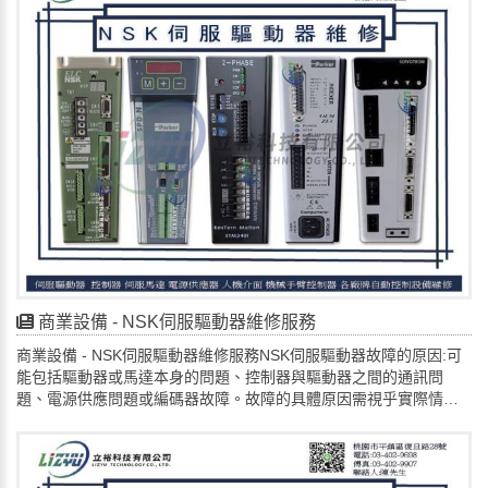
電腦在運行中無預警地重啟或自動關機。
出現藍屏死機畫面。
主機板BIOS顯示電壓異常。
在高負載時系統崩潰或運行不順暢。故障排除步驟:檢查基本連接：
確認電源線已牢固插入電源供應器和插座中。
嘗試更換到另一個牆上插座，排除插座問題。聽取聲音：開機時是
否聽到電源供應器有異音（如：喀喀聲、蜂鳴聲）。
進行硬體診斷：
如果有多個電源供應器，可以嘗試更換一個來測試。
若電腦內部有風扇或燈號，檢查在開機時它們是否有啟動的跡象。
檢查其他硬體問題：除了電源供應器，有時其他硬體故障（如記憶
體、主機板、顯示卡）也可能導致類似的故障現象，建議逐一排
除。聯繫專業協助：
如果上述步驟都無法解決問題，建議聯繫KEYENCE 客戶服務尋求
專業的檢測與維修服務。尋求專業維修：對於無法自行診斷的故
商業設備 - NSK伺服驅動器維修服務
障，建議聯絡合格的 KEYENCE電源供應器維修服務商 進行評估和
商業設備 - NSK伺服驅動器維修服務NSK伺服驅動器故障的原因:可
維修，請找專業 立裕科技有限公司。📩 歡迎企業來電 / 來信洽詢🔎
能包括驅動器或馬達本身的問題、控制器與驅動器之間的通訊問
維修預約 | 線上諮詢 LINE ID :lizyu42776291🔎📌電話: 034029698
題、電源供應問題或編碼器故障。故障的具體原因需視乎實際情況
📌📧 電子郵件： lizyu42776291@gmail.com🌳地址:桃園市平鎮區
判斷，例如驅動器過載、電子元件損壞，或是馬達與驅動器之間的
復旦路28號
連接線路問題等。 可能原因與排除方法驅動器或馬達故障:驅動器過
載或損壞: 電流過大或長時間運行可能導致驅動器過熱或元件損壞。
馬達內部問題: 馬達繞組短路、軸承磨損等也可能導致驅動器保護動