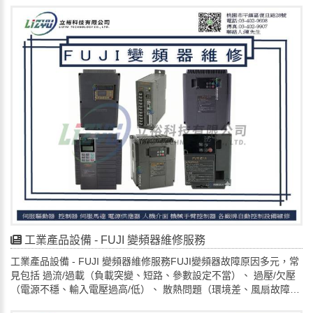
:lizyu42776291🔎📌電話: 034029698📌📧 電子郵
磁干擾）與老化，常見問題如上電黑屏、觸控不靈、顯示異常、功
件： lizyu42776291@gmail.com🌳地址:桃園市平鎮區復旦路28號
能異常等，需透過檢查電源、線材、環境與軟體設定來排除，並尋
求專業協助硬體故障
電源供應問題：供電不穩或不足。
顯示器問題：螢幕不亮、閃爍、顯示異常。
觸控/按鍵失效：觸控不準、按鍵無反應。
內部電路板損壞：元件老化、短路、斷路。
線材與連接埠：連接線鬆動、損壞。軟體與通訊問題
系統崩潰：HMI 軟體當機或停止。
參數設定錯誤：設定與實際設備不符。
程式錯誤：程式碼邏輯問題。
作業系統問題：Windows 或嵌入式 OS 異常。
通訊中斷：與 PLC、CNC 等設備的連線問題 (如 Profinet,
Profibus)。環境與人為因素
過熱：環境溫度過高、風扇阻塞。
灰塵/污染：積塵影響散熱或電路。
電磁干擾 (EMI)：周圍強電場影響穩定性。
工業產品設備 - FUJI 變頻器維修服務
人為誤操作：不當的設定或強制關機。
工業產品設備 - FUJI 變頻器維修服務FUJI變頻器故障原因多元，常
設備老化：元件壽命到期。排除步驟
見包括 過流/過載（負載突變、短路、參數設定不當）、 過壓/欠壓
確認現象：記錄錯誤訊息、異常狀況。
（電源不穩、輸入電壓過高/低）、 散熱問題（環境差、風扇故障導
檢查電源：確認供應電壓正常。
致過熱）、IGBT模塊損壞（負載短路、驅動電路老化）、電纜問題
檢查連接：確認所有線材牢固。