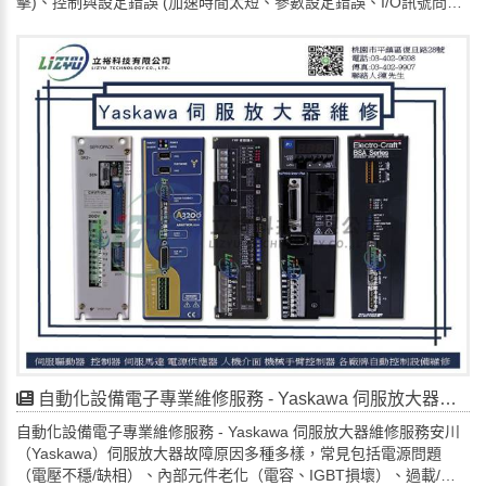
擊)、控制與設定錯誤 (加速時間太短、參數設定錯誤、I/O訊號問
題)、負載異常 (負載過重、機械潤滑不良、電機故障)、內部組件損
壞 (IGBT模組、電流感測器、驅動電路)，以及環境因素 (過熱、靜
電)。常見故障現象如無法啟動、過流過壓、過熱>>、編碼器讀數錯
誤等，需根據具體故障代碼和現象診斷。
一、常見故障原因
電源相關:
電壓問題: 電網電壓過低、不穩定，或三相電源缺相。
雷擊: 雷擊瞬間產生的高電流損毀變頻器內部元件。參數設定與控制:
加速/減速時間: 加速時間太短導致過流，減速時間太短導致過壓 (發
電模式)。
控制訊號: 啟動訊號、速度訊號或I/O端子故障。
參數錯誤: P036 (電壓調整) 或其他關鍵參數與實際配置不符。
負載問題:
負載過重: 選型不當或負載本身機械卡死。
機械潤滑：潤滑不良造成負載增加。變頻器內部損壞:
IGBT故障: 輸出對地短路、電機線圈過長。
電流檢測器 (CT) 故障: 影響電流檢測精度，導致誤保護。
驅動/保護電路異常: 驅動IGBT的電路或保護電路損壞。
自動化設備電子專業維修服務 - Yaskawa 伺服放大器維修服務
環境與應用不當:
自動化設備電子專業維修服務 - Yaskawa 伺服放大器維修服務安川
周邊溫度過高。
（Yaskawa）伺服放大器故障原因多種多樣，常見包括電源問題
靜電 (ESD): 操作不當導致敏感零件損壞。
（電壓不穩/缺相）、內部元件老化（電容、IGBT損壞）、過載/短