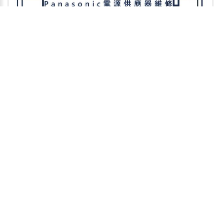
泡。 燈管本身老化或損壞LED燈：過熱、電壓不穩可能損壞LED燈
泡。此外，內部元件劣化、反射杯、膠材或螢光粉老化也可能導致
失效，如流明衰減、光衰或色溫改變。日光燈：燈管兩端發黑、發
紅光或橙紅色光，表示燈管已老化，需要更換。 繼電器或開關元件
接觸不良：彈片式繼電器的接觸點容易產生火花，長時間使用後可
能導致接觸不良，造成燈光閃爍。驅動力不足：當驅動電源供電不
良，無法提供足夠的驅動力給繼電器時，就會造成快速的通電、斷
電，導致閃爍。 其他電路問題邏輯電路故障：邏輯電路的時脈或濾
波電路發生故障，會導致燈光不斷地快速跳段閃爍。線路或開關問
題：檢查燈具的線路、開關或接線，也可能是問題所在。整體電路
問題：若有多個燈具同時出現問題，可能是保險絲、斷路器或電壓
問題。 尋求專業維修：對於無法自行診斷的故障，建議聯絡合格
的 各廠牌工業用燈源機維修 進行評估和維修，請找專業 立裕科技有
限公司。📩 歡迎企業來電 / 來信洽詢🔎 維修預約 | 線上諮詢 LINE
商業設備 - Panasonic電源供應器維修服務
ID :lizyu42776291🔎📌電話: 034029698📌📧 電子郵
商業設備 - Panasonic電源供應器維修服務Panasonic 電源供應器故
件： lizyu42776291@gmail.com🌳地址:桃園市平鎮區復旦路28號
障可能的原因眾多，最常見的是電源板內部零件老化損壞（如電容
器老化或膨脹）或電路短路。其他原因包括市電電壓不穩定、主機
板或背光模組故障，或是軟體韌體問題。 內部零件故障電源板故
障：這是最常見的原因之一。電源板上的電容器老化、鼓包或損
壞，導致無法提供穩定或足夠的電壓給其他組件。主機板故障：主
機板（大腦）的關鍵晶片或電路損壞，可能導致無法完成啟動程
序。背光模組或驅動板問題：背光模組（LED燈條）或其驅動板故