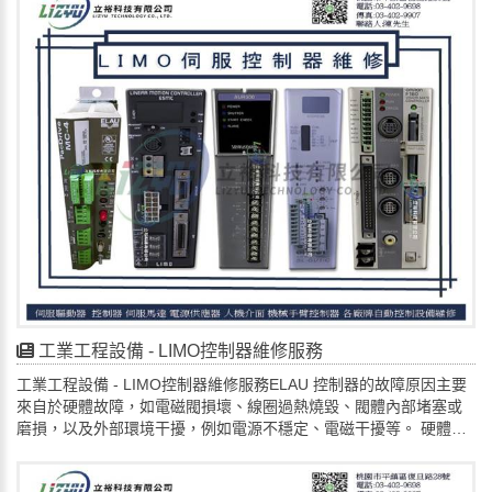
摩擦（掃膛）。軸損壞/斷裂 (Shaft Damage/Breakage):原因: 劇烈
電網/電源檢查：確認輸入電壓穩定，是否有穩壓措施。
衝擊、長期過載、安裝校準不良或疲勞。現象: 馬達無法轉動、轉速
散熱系統：清潔散熱片，確認風扇正常運轉。
不穩定、軸承座或連接部分損壞。連接器或接頭鬆動/損壞
電纜與接線：檢查輸出電纜是否過長，接頭是否鬆動或損壞。
(Loose/Damaged Connectors):原因: 安裝不當、振動或長期使用。
內部元器件：如IGBT、驅動板、電容等，通常需專業人員檢測和更
現象: 馬達間歇性運行、報警（例如：編碼器故障、接地故障）、電
換。 總結:富士變頻器故障多與外部環境、負載變化、參數設定有
源或信號丟失。2. 電氣相關故障這類故障通常與馬達的繞組、絕緣
關，應先從這些易損壞或易設置錯誤的環節入手，再深入到變頻器
或電路有關。繞組短路或接地 (Winding Short Circuit or
內部硬體損壞（如IGBT、驅動電路），富士電機官方網站提供詳細
Grounding):原因: 絕緣老化或損壞、馬達過熱、進水或受潮。現
故障排除指南，建議尋求專業技術支援。！歡迎立即聯繫我們！📩
象: 馬達運行電流過大、過熱、驅動器報警（例如：過電流、接地故
歡迎企業來電 / 來信洽詢🔎 維修預約 | 線上諮詢 LINE ID
障）、馬達無力或無法啟動。繞組開路 (Winding Open Circuit):原
:lizyu42776291🔎📌電話: 034029698📌📧 電子郵
因: 接線不良、繞組斷裂或燒毀。現象: 馬達無法啟動或運行，驅動
件： lizyu42776291@gmail.com🌳地址:桃園市平鎮區復旦路28號
器報警（例如：電流檢測異常）。電纜/接線損壞 (Cable/Wiring
Damage):原因: 機械磨損、擠壓、高溫或化學腐蝕。現象: 間歇性故
障、報警、馬達運行不穩定。3. 編碼器相關故障 (Encoder
Fault)FANUC 伺服馬達通常配備高精度的編碼器（如 $\alpha$i 絕
對位置編碼器）來提供位置和速度反饋。編碼器內部元件損壞
工業工程設備 - LIMO控制器維修服務
(Internal Component Damage):原因: 衝擊、過熱或電子元件老化。
工業工程設備 - LIMO控制器維修服務ELAU 控制器的故障原因主要
現象: 驅動器報警（例如：$300$ 號編碼器異常、$360$ 號軟體超
來自於硬體故障，如電磁閥損壞、線圈過熱燒毀、閥體內部堵塞或
速）、位置漂移、定位精度下降。編碼器玻璃尺或光柵污染/損壞
磨損，以及外部環境干擾，例如電源不穩定、電磁干擾等。 硬體故
(Contamination/Damage to Scale):原因: 油污、灰塵、濕氣進入或
障電磁閥或線圈問題：這是最常見的故障原因之一。過熱燒毀：長
物理撞擊。現象: 速度或位置讀數錯誤、報警（例如：$300$ 號）。
時間運作或電源問題導致線圈過熱，出現燒焦痕跡或異常氣味。變
編碼器電池電壓低 (Low Encoder Battery Voltage):原因: 長時間未