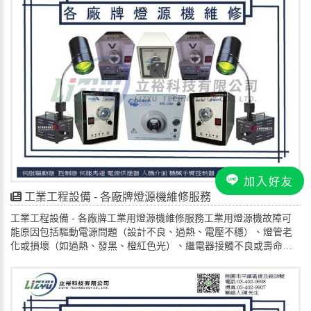
作或馬達無法正常運轉。控制器與驅動器通訊問題:信號線路損壞: 控
制器與驅動器之間的通訊線路可能損壞或接觸不良。通訊參數設定
錯誤: 檢查控制器的通訊參數是否與驅動器設定一致。電源供應問題:
電源電壓不穩: 電源電壓過低或過高，或電源不穩定，都可能影響驅
動器的正常運行。接線錯誤: 驅動器電源接線錯誤或未正確接地。編
碼器故障:編碼器訊號異常: 編碼器回饋的訊號不正確或訊號丟失，會
導致驅動器無法準確控制馬達位置。編碼器線路損壞: 編碼器的連接
線路損壞或接觸不良。 排除步驟檢查電源: 確認驅動器電源電壓是否
在正常範圍，並檢查接線是否正確。檢查通訊: 確認控制器與驅動器
之間的通訊線路是否良好，並檢查通訊參數設定是否正確。檢查編
碼器: 確認編碼器訊號是否正常，並檢查其連接線路。檢查馬達: 檢
查馬達的軸承、繞組等是否有異常。監測驅動器狀態: 透過驅動器顯
示的錯誤代碼，判斷具體故障原因。尋求專業維修：對於無法自行
加入好友
診斷的故障，建議聯絡合格的 NSK伺服驅動器維修服務商 進行評估
工業工程設備 - 各廠牌燈源機維修服務
和維修，請找專業 立裕科技有限公司。📩 歡迎企業來電 / 來信洽詢
工業工程設備 - 各廠牌工業用燈源機維修服務工業用燈源機故障可
🔎 維修預約 | 線上諮詢 LINE ID :lizyu42776291🔎📌電話:
能原因包括驅動電源問題（設計不良、過熱、電壓不穩）、燈管老
034029698📌📧 電子郵件： lizyu42776291@gmail.com🌳地址:桃
化或損壞（如過熱、發黑、橙紅色光）、繼電器接觸不良或壽命終
園市平鎮區復旦路28號
止，以及內部電路（如濾波電路）故障。若問題影響多個燈具，則
需檢查總體電路或電壓。 驅動電源問題設計不良或品質不佳：可能
導致燈管過熱或閃爍，縮短壽命。過於簡易的電路：長期的發燙會
導致供電不穩，使燈具閃爍。電壓不穩：不穩定的電壓會損壞燈