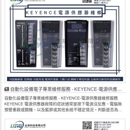
形或損壞：電磁閥本體或線圈受到物理損壞。閥體內部問題：液壓
使用或電池壽命到期。現象: 絕對位置信息丟失，開機後需要原點回
油污染：液壓油變質或有雜質會堵塞閥體內部的細小通道。閥體磨
歸。對於無法自行診斷的故障，建議聯絡合格的 FANUC伺服馬達維
損：長期使用導致閥體本身磨損，影響閥門的正常開閉功能。其他
修服務商 進行評估和維修，請找專業 立裕科技有限公司。📩 歡迎企
硬體損壞：傳感器故障：例如輪速感知器損壞可能導致系統無法正
業來電 / 來信洽詢🔎 維修預約 | 線上諮詢 LINE ID :lizyu42776291
常運作。電源供應器問題：電源供應不穩定或瓦數不足會影響電腦
🔎📌電話: 034029698📌📧 電子郵件： lizyu42776291@gmail.com
的正常運算，甚至損壞主機板。 外部環境干擾電源不穩定：電源品
🌳地址:桃園市平鎮區復旦路28號
質差或電壓不穩會影響控制器的運作效能。電磁干擾 (EMI)：在有強
電磁干擾的工業環境中，控制器可能會出現功能性故障。過熱：除
了線圈過熱，控制器本身也可能因為過熱導致性能下降或死機。程
式錯誤：軟體或程式方面的錯誤也可能導致控制器週期性死機。 尋
求專業維修：對於無法自行診斷的故障，建議聯絡合格的 LIMO控制
器維修服務 進行評估和維修，請找專業 立裕科技有限公司。📩 歡迎
企業來電 / 來信洽詢🔎 維修預約 | 線上諮詢 LINE ID
:lizyu42776291🔎📌電話: 034029698📌📧 電子郵
件： lizyu42776291@gmail.com🌳地址:桃園市平鎮區復旦路28號
自動化設備電子專業維修服務 - KEYENCE-電源供應器維修服務
自動化設備電子專業維修服務 - KEYENCE-電源供應器維修服務
KEYENCE 電源供應器故障的症狀通常是按下電源沒反應、電腦無
預警重啟或關機、以及藍屏或其他系統不穩定情況。判斷是否為電
源供應器問題，可以先檢查電源線是否插好或換個插座測試，若問
題依舊，則可能是電源供應器本身老化、瓦數不足或故障，需要進
一步的檢測或更換。 症 狀 :按下電源鍵沒有任何反應。