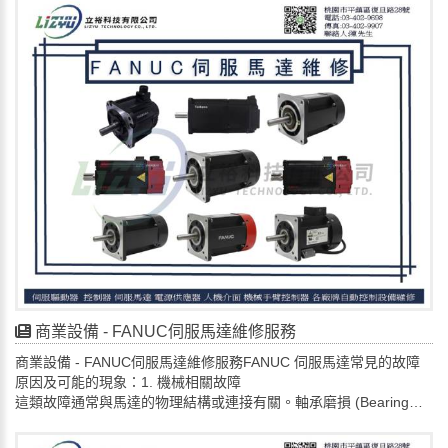
（過長、接頭鬆動）及參數設定錯誤（加減速時間、轉矩提升不
檢查環境：確保通風良好，無過多灰塵。
當）等，需根據具體故障現象（如無顯示、無輸出、報警代碼）結
檢查軟體：確認設定值、程式、日誌。
合檢查才能確定。 一、常見報警與原因 (以富士變頻器為例)
尋求專業：立裕科技有限公司維修商。尋求專業維修：對於無法自
過流 (OC)：負載短路、機械卡死、電機轉矩過小、加減速時間太
行診斷的故障，建議聯絡合格的 SIEMENS 工業電腦.人機介面維修
短。
服務 進行評估和維修，請找專業 立裕科技有限公司。📩 歡迎企業來
過載 (OLU/OL)：變頻器容量選型不當、加速時間過短、負載過重、
電 / 來信洽詢🔎 維修預約 | 線上諮詢 LINE ID :lizyu42776291🔎📌
PID參數不合理。
電話: 034029698📌📧 電子郵件： lizyu42776291@gmail.com🌳地
過壓 (OV)/欠壓 (UV)：輸入電壓異常、電網波動大、直流母線電壓
址:桃園市平鎮區復旦路28號
過高/低。
地/絕緣故障 (GF)：電機絕緣老化、輸出線絕緣破損、霍爾傳感器飄
移。
散熱故障 (OH)/風扇故障：散熱片積灰、風扇損壞、環境溫度過高。
IGBT損壞 (SC/SF)：短路、過電流、驅動電路老化導致。二、常見
異常現象與處理方向
面板無顯示：檢查開關電源部分，如電源模塊、控制端子電壓。
電機不轉/轉速不對：檢查參數設定（加減速、轉矩提升）、負載狀
況、電機本身。
商業設備 - FANUC伺服馬達維修服務
電流/電壓異常：檢查電網、負載、輸出線（電纜太長/損壞）。
商業設備 - FANUC伺服馬達維修服務FANUC 伺服馬達常見的故障
異音/異常發熱：檢查機械部分潤滑、散熱、變頻器內部風道。三、
原因及可能的現象：1. 機械相關故障
排查與維護要點
這類故障通常與馬達的物理結構或連接有關。軸承磨損 (Bearing
參數檢查：確認加速時間、減速時間、轉矩提升、載波頻率等參數
Wear):原因: 長時間運行、潤滑不良、過度負載或振動。現象: 馬達
是否符合實際應用。
發出異常噪音（例如：摩擦聲、嘯叫聲）、振動過大、轉子與定子
負載檢查：排除機械卡死、堵轉等情況。