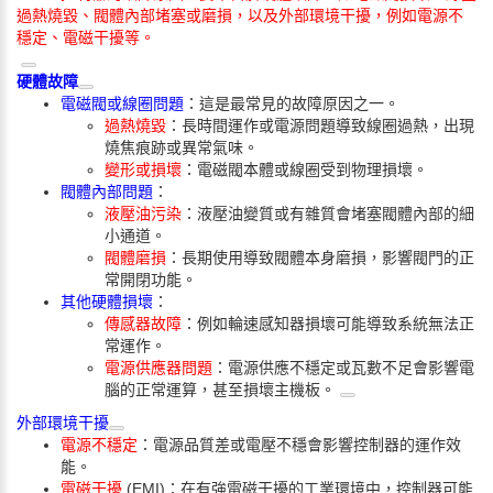
過熱燒毀、閥體內部堵塞或磨損，以及
外部環境干擾
，例如電源不
穩定、電磁干擾等。
硬體故障
電磁閥或線圈問題
：這是最常見的故障原因之一。
過熱燒毀
：長時間運作或電源問題導致線圈過熱，出現
燒焦痕跡或異常氣味。
變形或損壞
：電磁閥本體或線圈受到物理損壞。
閥體內部問題
：
液壓油污染
：液壓油變質或有雜質會堵塞閥體內部的細
小通道。
閥體磨損
：長期使用導致閥體本身磨損，影響閥門的正
常開閉功能。
其他硬體損壞
：
傳感器故障
：例如輪速感知器損壞可能導致系統無法正
常運作。
電源供應器問題
：電源供應不穩定或瓦數不足會影響電
腦的正常運算，甚至損壞主機板。
外部環境干擾
電源不穩定
：電源品質差或電壓不穩會影響控制器的運作效
能。
電磁干擾
(EMI)
：在有強電磁干擾的工業環境中，控制器可能