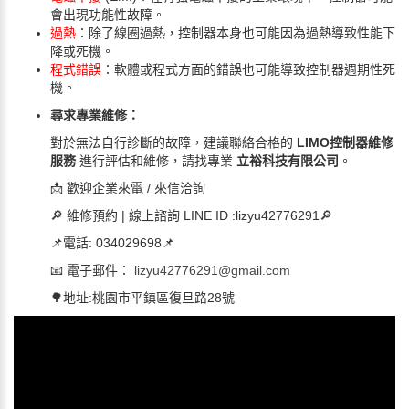
會出現功能性故障。
過熱
：除了線圈過熱，控制器本身也可能因為過熱導致性能下
降或死機。
程式錯誤
：軟體或程式方面的錯誤也可能導致控制器週期性死
機。
尋求專業維修：
對於無法自行診斷的故障，建議聯絡合格的
LIMO控制器維修
服務
進行評估和維修，請找專業
立裕科技有限公司
。
📩 歡迎企業來電 / 來信洽詢
🔎 維修預約 | 線上諮詢 LINE ID :lizyu42776291🔎
📌電話: 034029698📌
📧 電子郵件：
lizyu42776291@gmail.com
🌳地址:桃園市平鎮區復旦路28號