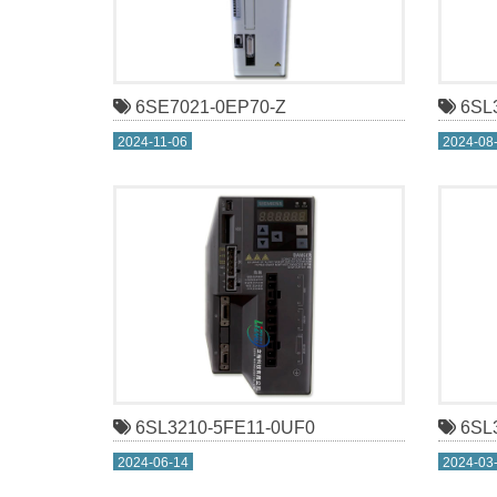
6SE7021-0EP70-Z
6SL3
2024-11-06
2024-08
6SL3210-5FE11-0UF0
6SL3
2024-06-14
2024-03