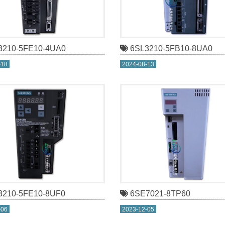
210-5FE10-4UA0
6SL3210-5FB10-8UA0
-18
2024-08-13
210-5FE10-8UF0
6SE7021-8TP60
-06
2023-12-05