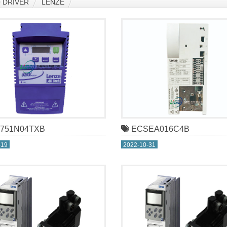
DRIVER
LENZE
751N04TXB
ECSEA016C4B
-19
2022-10-31