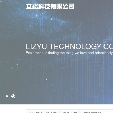
最佳服務 ‧ 最佳選擇
LIZYU TECHNOLOGY CO.
堅持品質 ‧ 卓越創新
Exploration is finding the thing we love and relentlessly