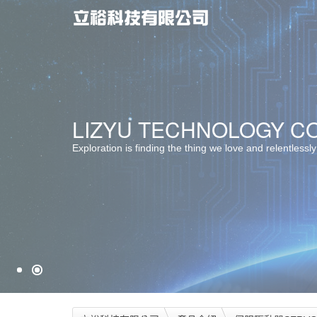
最佳服務 ‧ 最佳選擇
LIZYU TECHNOLOGY CO.
堅持品質 ‧ 卓越創新
Exploration is finding the thing we love and relentlessly