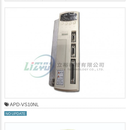
伺服驅動器SERVO DRIVER
MECAPINO
APD-VS10NL
NO UPDATE