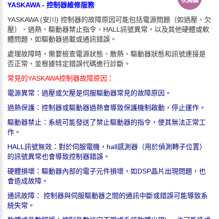
次閱讀
YASKAWA - 控制器維修服務
YASKAWA (安川) 控制器的故障原因可能包括電源問題（如過壓、欠
壓）、過熱、驅動器禁止指令、HALL訊號異常，以及其他硬體或軟
體問題，如驅動器過載或通訊錯誤。
處理故障時，需要檢查電源狀態、散熱、驅動器狀態和訊號連接是
否正常，並根據特定錯誤代碼進行診斷。
常見的YASKAWA控制器故障原因：
電源異常：過壓或欠壓是伺服驅動器常見的故障原因。
過熱保護：控制器或驅動器過熱會導致保護機制啟動，停止運作。
驅動器禁止：系統可能發送了禁止驅動器的指令，使其無法正常工
作。
HALL訊號無效：對於伺服電機，hall感測器（用於偵測轉子位置）
的訊號異常也會導致控制器錯誤。
硬體損壞：驅動器內部的電子元件損壞，如DSP晶片出現問題，也
會造成故障。
通訊故障： 控制器與伺服驅動器之間的通訊中斷或錯誤可能導致系
統失常。