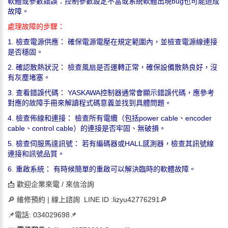
軟體或參數錯誤：控制參數設定不當或系統軟體出現bug也可能造成
故障。
處理故障的步驟：
1. 檢查電源供應：
確保電源電壓在規定範圍內，並檢查電源線連接
是否穩固。
2. 確認散熱狀況：
檢查風扇是否運轉正常，確保設備散熱良好，沒
有灰塵堵塞。
3. 查看錯誤代碼：
YASKAWA控制器通常會顯示錯誤代碼，應參考
對應的故障手冊來解讀程式碼意義並找到具體問題。
4. 檢查佈線和連接：
檢查所有電纜（包括power cable、encoder
cable、control cable）的連接是否牢固、無破損。
5. 檢查伺服馬達訊號：
若有編碼器或HALL感測器，檢查其訊號線
連接和訊號品質。
6. 重啟系統：
有時候簡單的重啟可以解決臨時的軟體故障。
📩 歡迎企業來電 / 來信洽詢
🔎 維修預約 | 線上諮詢 LINE ID :lizyu42776291🔎
📌電話: 034029698📌