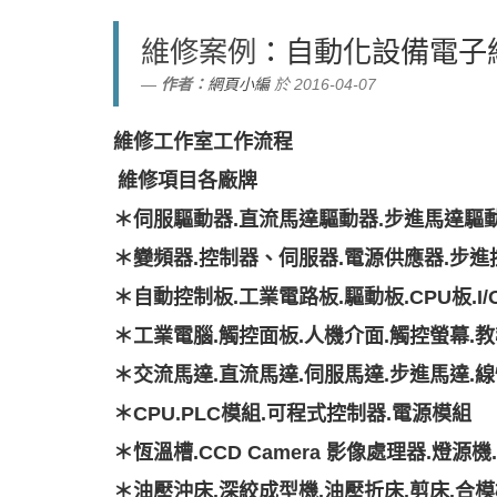
維修案例
：自動化設備電子
作者：
網頁小編
於 2016-04-07
維修工作室工作流程
維修項目各廠牌
＊伺服驅動器.直流馬達驅動器.步進馬達驅
＊變頻器.控制器、伺服器.電源供應器.步進
＊
自動控制板.工業電路板.驅動板.CPU板.I
＊工業電腦.觸控面板.人機介面.觸控螢幕.
＊交流馬達.直流馬達.伺服馬達.步進馬達.
＊CPU.PLC模組.可程式控制器.電源模組
＊恆溫槽.CCD Camera 影像處理器.燈源
＊油壓沖床.深絞成型機.油壓折床.剪床.合