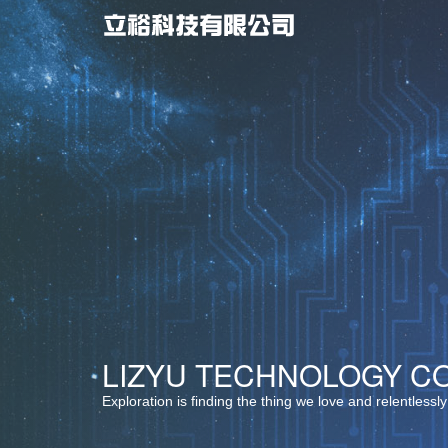
最佳服務 ‧ 最佳選擇
LIZYU TECHNOLOGY CO.
堅持品質 ‧ 卓越創新
Exploration is finding the thing we love and relentlessly