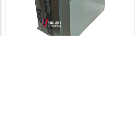
恆溫槽thermostatic bath
| 3項
TOTAL