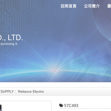
回到首頁
公司簡介
, LTD.
 pursuing it.
SUPPLY
Reliance Electric
57C493